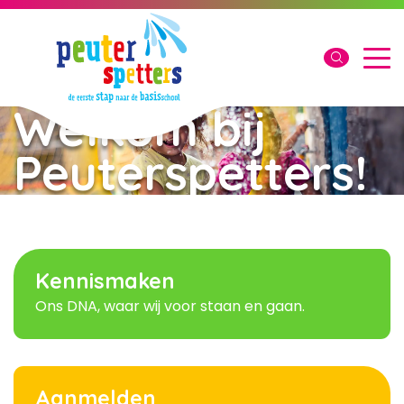
Welkom bij
Peuterspetters!
Laden...
Kennismaken
Ons DNA, waar wij voor staan en gaan.
Aanmelden